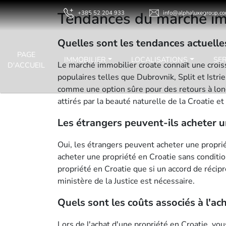
Tendances du marché immo
+385 52 204 933
info@alphaluxegroup.c
Quelles sont les tendances actuelle
PAGE
IMMOBILIER
LOCALISATIONS
SE
Le marché immobilier croate connaît une crois
D'ACCUEIL
populaires telles que Dubrovnik, Split et Istri
comme une option sûre pour des retours à long
attirés par la beauté naturelle de la Croatie et
Les étrangers peuvent-ils acheter u
Oui, les étrangers peuvent acheter une proprié
acheter une propriété en Croatie sans condit
propriété en Croatie que si un accord de récipr
ministère de la Justice est nécessaire.
Quels sont les coûts associés à l'ac
Lors de l'achat d'une propriété en Croatie, vo