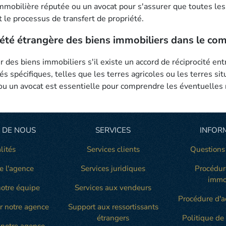
 immobilière réputée ou un avocat pour s'assurer que toutes le
 le processus de transfert de propriété.
riété étrangère des biens immobiliers dans le comt
des biens immobiliers s'il existe un accord de réciprocité entr
és spécifiques, telles que les terres agricoles ou les terres si
u un avocat est essentielle pour comprendre les éventuelles r
 DE NOUS
SERVICES
INFOR
lités
Services clients
Questions
e l'agence
Services juridiques
Procédur
immo
otre équipe
Services aux vendeurs
Procédure d'a
r notre agence
Support aux ressortissants
étrangers
Politique de