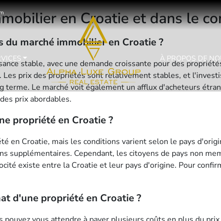
bilier en Croatie et dans le com
om
s du marché immobilier en Croatie ?
RVICES
À PROPOS DE NO
sance stable, avec une demande croissante pour des propriétés
e. Les prix des propriétés sont relativement stables, et l'inve
 terme. Le marché voit également un afflux d'acheteurs étran
 des prix abordables.
ne propriété en Croatie ?
té en Croatie, mais les conditions varient selon le pays d'orig
ions supplémentaires. Cependant, les citoyens de pays non me
ocité existe entre la Croatie et leur pays d'origine. Pour confir
hat d'une propriété en Croatie ?
us pouvez vous attendre à payer plusieurs coûts en plus du prix