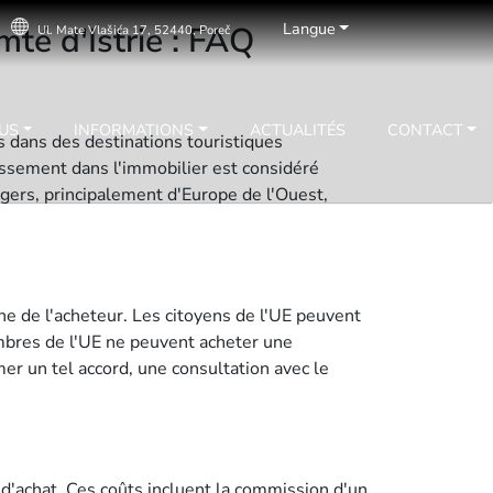
Langue
té d'Istrie : FAQ
Ul. Mate Vlašića 17, 52440, Poreč
US
INFORMATIONS
ACTUALITÉS
CONTACT
 dans des destinations touristiques
stissement dans l'immobilier est considéré
gers, principalement d'Europe de l'Ouest,
ine de l'acheteur. Les citoyens de l'UE peuvent
mbres de l'UE ne peuvent acheter une
mer un tel accord, une consultation avec le
 d'achat. Ces coûts incluent la commission d'un