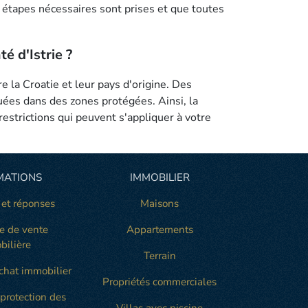
s étapes nécessaires sont prises et que toutes
é d'Istrie ?
e la Croatie et leur pays d'origine. Des
tuées dans des zones protégées. Ainsi, la
estrictions qui peuvent s'appliquer à votre
MATIONS
IMMOBILIER
 et réponses
Maisons
e de vente
Appartements
bilière
Terrain
chat immobilier
Propriétés commerciales
 protection des