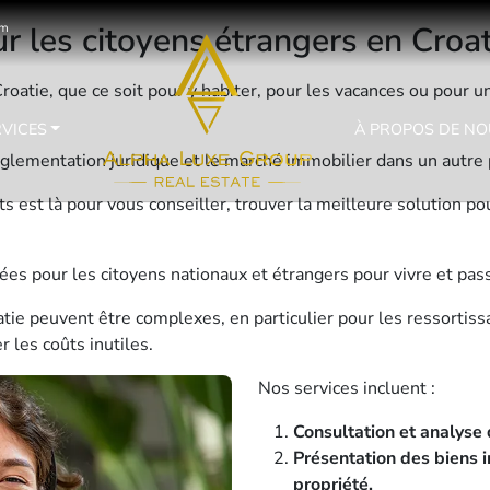
r les citoyens étrangers en Croat
om
roatie, que ce soit pour y habiter, pour les vacances ou pour u
RVICES
À PROPOS DE NO
lementation juridique et le marché immobilier dans un autre p
s est là pour vous conseiller, trouver la meilleure solution p
giées pour les citoyens nationaux et étrangers pour vivre et pas
atie peuvent être complexes, en particulier pour les ressortis
 les coûts inutiles.
Nos services incluent :
Consultation et analyse 
Présentation des biens i
propriété.