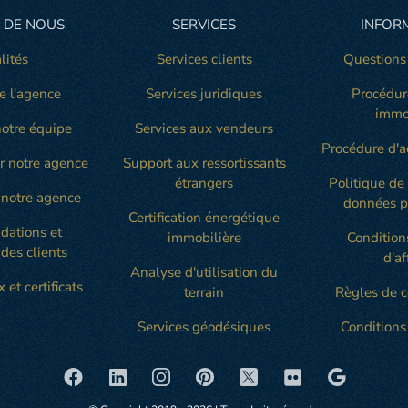
 DE NOUS
SERVICES
INFOR
lités
Services clients
Questions
e l'agence
Services juridiques
Procédur
immo
otre équipe
Services aux vendeurs
Procédure d'a
r notre agence
Support aux ressortissants
étrangers
Politique de
notre agence
données p
Certification énergétique
ations et
immobilière
Condition
des clients
d'af
Analyse d'utilisation du
 et certificats
terrain
Règles de c
Services géodésiques
Conditions 