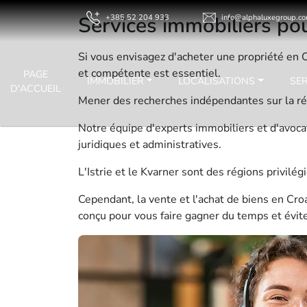
Services immobiliers pou
+385 52 204 933
info@alphaluxegroup.c
Si vous envisagez d'acheter une propriété en C
et compétente est essentiel.
PAGE
IMMOBILIER
LOCALISATIONS
SE
D'ACCUEIL
Mener des recherches indépendantes sur la rég
Notre équipe d'experts immobiliers et d'avocat
juridiques et administratives.
L'Istrie et le Kvarner sont des régions privilé
Cependant, la vente et l'achat de biens en Cro
conçu pour vous faire gagner du temps et éviter