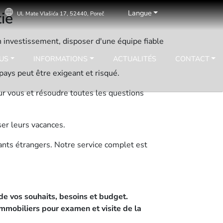
Langue
ie
Ul. Mate Vlašića 17, 52440, Poreč
n investissement, disposer d'une équipe fiable
US
INFORMATIONS
ACTUALITÉS
CONTACT
ays peut être exigeant et risqué.
our vous et résoudre toutes les questions
ser leurs vacances.
sants étrangers. Notre service complet est
de vos souhaits, besoins et budget.
mmobiliers pour examen et visite de la