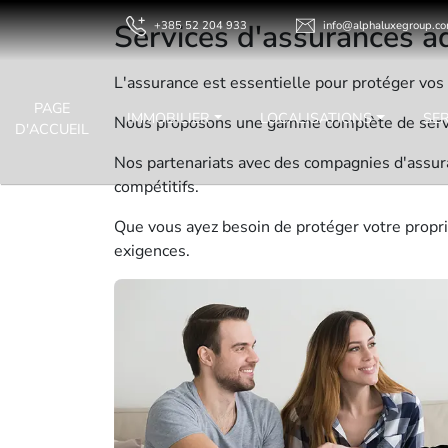
Services d'assurances a
+385 52 204 933
info@alphaluxegroup.c
L'assurance est essentielle pour protéger vos
PAGE
IMMOBILIER
LOCALISATIONS
SE
Nous proposons une gamme complète de servic
D'ACCUEIL
Nos partenariats avec des compagnies d'assur
compétitifs.
Que vous ayez besoin de protéger votre propri
exigences.