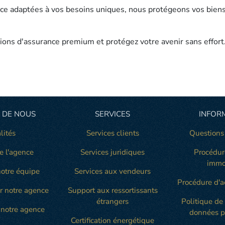
ce adaptées à vos besoins uniques, nous protégeons vos biens,
ions d'assurance premium et protégez votre avenir sans effort
 DE NOUS
SERVICES
INFOR
lités
Services clients
Questions
e l'agence
Services juridiques
Procédur
immo
otre équipe
Services aux vendeurs
Procédure d'a
r notre agence
Support aux ressortissants
étrangers
Politique de
notre agence
données p
Certification énergétique