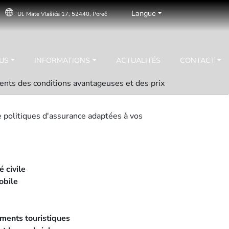
Langue
Ul. Mate Vlašića 17, 52440, Poreč
US
INFORMATIONS
ACTUALITÉS
CONTACT
ents des conditions avantageuses et des prix
e politiques d'assurance adaptées à vos
 civile
obile
ments touristiques