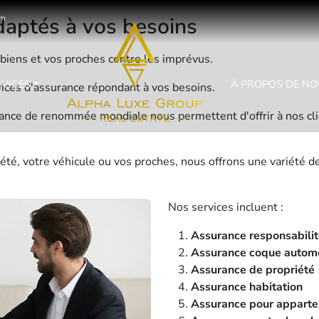
daptés à vos besoins
om
 biens et vos proches contre les imprévus.
RVICES
À PROPOS DE NO
es d'assurance répondant à vos besoins.
ance de renommée mondiale nous permettent d'offrir à nos cli
été, votre véhicule ou vos proches, nous offrons une variété d
Nos services incluent :
Assurance responsabilité
Assurance coque autom
Assurance de propriété
Assurance habitation
Assurance pour apparte