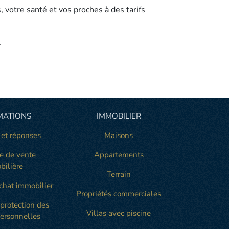
 votre santé et vos proches à des tarifs
.
MATIONS
IMMOBILIER
 et réponses
Maisons
e de vente
Appartements
bilière
Terrain
chat immobilier
Propriétés commerciales
 protection des
Villas avec piscine
ersonnelles