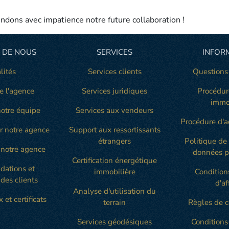
endons avec impatience notre future collaboration !
 DE NOUS
SERVICES
INFOR
lités
Services clients
Questions
e l'agence
Services juridiques
Procédur
immo
otre équipe
Services aux vendeurs
Procédure d'a
r notre agence
Support aux ressortissants
étrangers
Politique de
notre agence
données p
Certification énergétique
ations et
immobilière
Condition
des clients
d'af
Analyse d'utilisation du
 et certificats
terrain
Règles de c
Services géodésiques
Conditions 