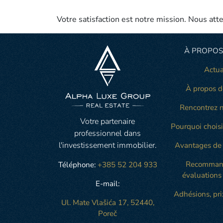
Votre satisfaction est notre mission. Nous att
À PROPOS
Actua
À propos d
Rencontrez n
Votre partenaire
Pourquoi choisi
professionnel dans
l'investissement immobilier.
Avantages de 
Recommand
Téléphone:
+385 52 204 933
évaluations 
E-mail:
Adhésions, prix
Ul. Mate Vlašića 17, 52440,
Poreč