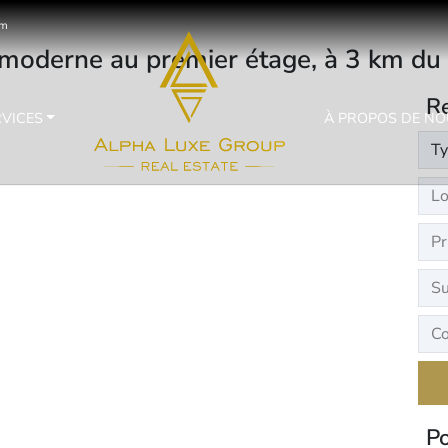
om
 moderne au premier étage, à 3 km du c
Re
RVICES
À PROPOS DE NO
Po