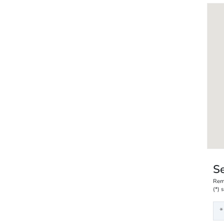
Se
Rem
(*) 