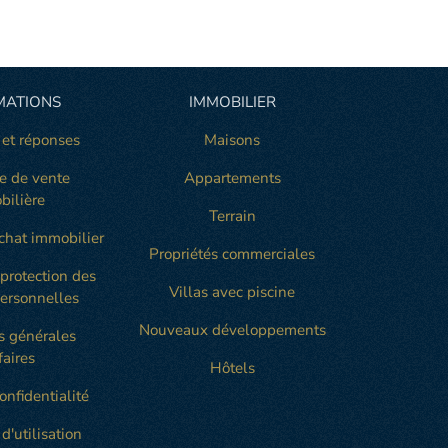
MATIONS
IMMOBILIER
 et réponses
Maisons
e de vente
Appartements
bilière
Terrain
chat immobilier
Propriétés commerciales
 protection des
Villas avec piscine
ersonnelles
Nouveaux développements
s générales
faires
Hôtels
onfidentialité
d'utilisation