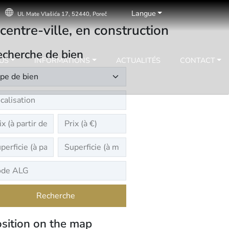
Langue
Ul. Mate Vlašića 17, 52440, Poreč
entre-ville, en construction
cherche de bien
US
INFORMATIONS
ACTUALITÉS
CONTACT
Recherche
sition on the map