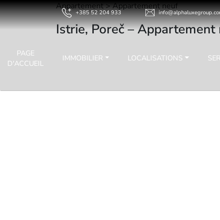
Appartement > Appartement neuf
+385 52 204 933
info@alphaluxegroup.c
Istrie, Poreč – Appartement
PAGE
IMMOBILIER
LOCALISATIONS
SE
D'ACCUEIL